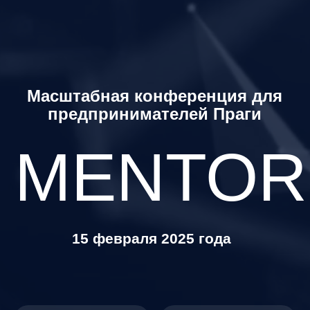
Масштабная конференция для
предпринимателей Праги
MENTORON
15 февраля 2025 года
200+
7
УЧАСТНИКОВ
ТОП СПИКЕРОВ